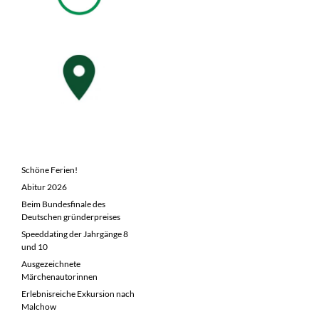
NEUESTE BEITRÄGE
Schöne Ferien!
Abitur 2026
Beim Bundesfinale des
Deutschen gründerpreises
Speeddating der Jahrgänge 8
und 10
Ausgezeichnete
Märchenautorinnen
Erlebnisreiche Exkursion nach
Malchow