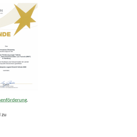
enförderung
.
 zu