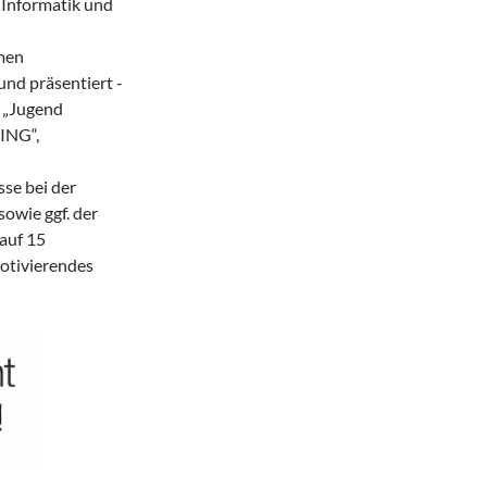
 Informatik und
men
nd präsentiert -
i „Jugend
.ING“,
se bei der
owie ggf. der
auf 15
motivierendes