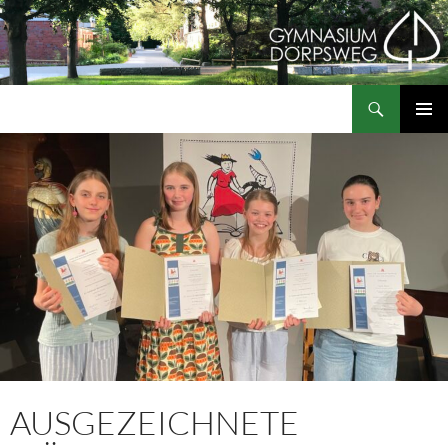
Zum
Inhalt
springen
Suchen
Gymnasium Dörpsweg
PRIMÄR
MENÜ
AUSGEZEICHNETE