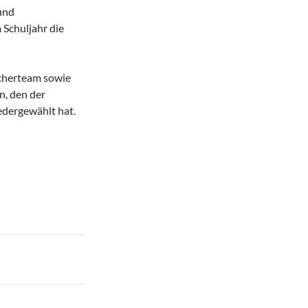
und
 Schuljahr die
echerteam sowie
n, den der
edergewählt hat.