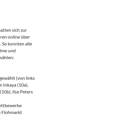
atten sich zur
hren online über
 So konnten alle
ilme und
wählen:
gewählt (von links
n Inkaya (10a),
(10b), Ilse Peters
wettbewerbe
n Flohmarkt