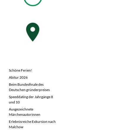
NEUESTE BEITRÄGE
Schöne Ferien!
Abitur 2026
Beim Bundesfinale des
Deutschen gründerpreises
Speeddating der Jahrgänge 8
und 10
Ausgezeichnete
Märchenautorinnen
Erlebnisreiche Exkursion nach
Malchow