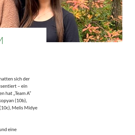
M
hatten sich der
entiert – ein
en hat „Team A“
kopyan (10b),
 (10c), Melis Midye
und eine