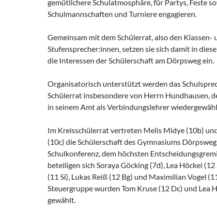
gemütlichere Schulatmosphäre, für Partys, Feste s
Schulmannschaften und Turniere engagieren.
Gemeinsam mit dem Schülerrat, also den Klassen- 
Stufensprecher:innen, setzen sie sich damit in dies
die Interessen der Schülerschaft am Dörpsweg ein.
Organisatorisch unterstützt werden das Schulspre
Schülerrat insbesondere von Herrn Hundhausen, de
in seinem Amt als Verbindungslehrer wiedergewähl
Im Kreisschülerrat vertreten Melis Midye (10b) u
(10c) die Schülerschaft des Gymnasiums Dörpsweg.
Schulkonferenz, dem höchsten Entscheidungsgremi
beteiligen sich Soraya Göcking (7d), Lea Höckel (12 
(11 Si), Lukas Reiß (12 Bg) und Maximilian Vogel (11
Steuergruppe wurden Tom Kruse (12 Dc) und Lea Hö
gewählt.