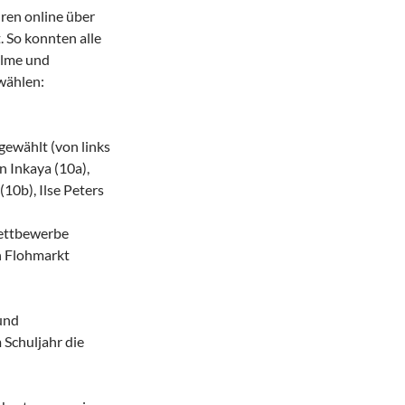
hren online über
 So konnten alle
ilme und
wählen:
gewählt (von links
n Inkaya (10a),
(10b), Ilse Peters
wettbewerbe
n Flohmarkt
und
 Schuljahr die