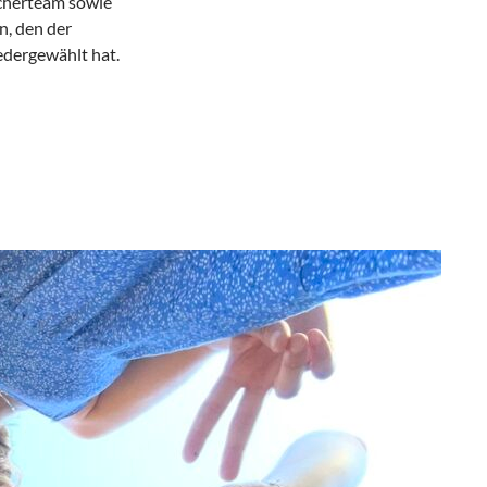
echerteam sowie
n, den der
edergewählt hat.