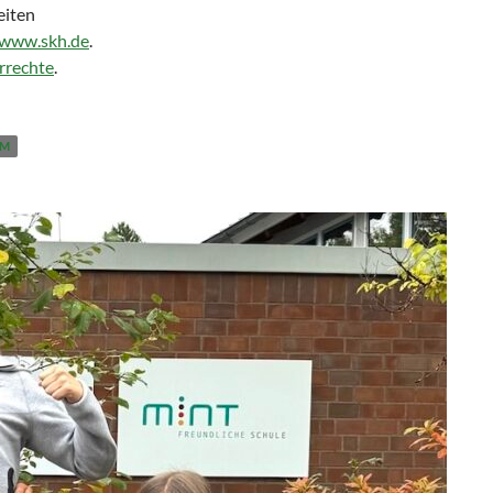
eiten
/www.skh.de
.
rrechte
.
AM