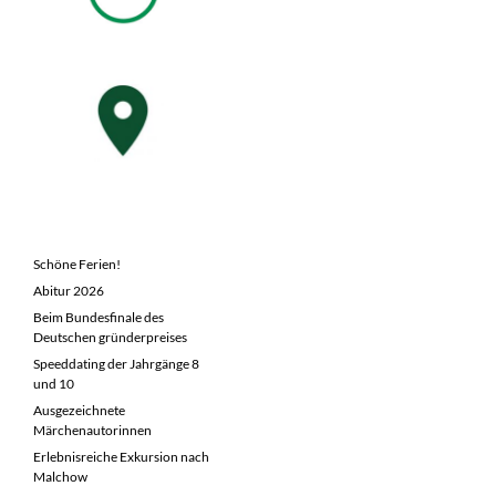
NEUESTE BEITRÄGE
Schöne Ferien!
Abitur 2026
Beim Bundesfinale des
Deutschen gründerpreises
Speeddating der Jahrgänge 8
und 10
Ausgezeichnete
Märchenautorinnen
Erlebnisreiche Exkursion nach
Malchow