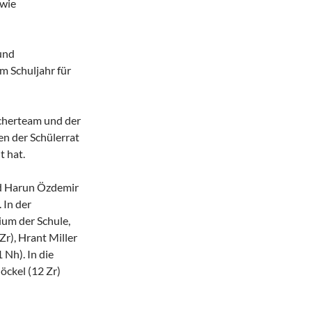
owie
und
em Schuljahr für
cherteam und der
n der Schülerrat
t hat.
nd Harun Özdemir
 In der
um der Schule,
Zr), Hrant Miller
 Nh). In die
ckel (12 Zr)