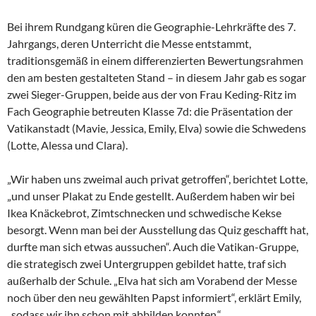
Bei ihrem Rundgang küren die Geographie-Lehrkräfte des 7.
Jahrgangs, deren Unterricht die Messe entstammt,
traditionsgemäß in einem differenzierten Bewertungsrahmen
den am besten gestalteten Stand – in diesem Jahr gab es sogar
zwei Sieger-Gruppen, beide aus der von Frau Keding-Ritz im
Fach Geographie betreuten Klasse 7d: die Präsentation der
Vatikanstadt (Mavie, Jessica, Emily, Elva) sowie die Schwedens
(Lotte, Alessa und Clara).
„Wir haben uns zweimal auch privat getroffen“, berichtet Lotte,
„und unser Plakat zu Ende gestellt. Außerdem haben wir bei
Ikea Knäckebrot, Zimtschnecken und schwedische Kekse
besorgt. Wenn man bei der Ausstellung das Quiz geschafft hat,
durfte man sich etwas aussuchen“. Auch die Vatikan-Gruppe,
die strategisch zwei Untergruppen gebildet hatte, traf sich
außerhalb der Schule. „Elva hat sich am Vorabend der Messe
noch über den neu gewählten Papst informiert“, erklärt Emily,
„sodass wir ihn schon mit abbilden konnten.“