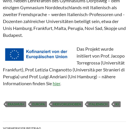
wird. Neben Lehrkräften des Gymnasiums Dörpsweg – dem
einzigen Gymnasium Norddeutschlands mit Italienisch als
zweiter Fremdsprache – werden Italienisch-Professoren und -
Dozenten zahlreicher Universitäten beteiligt sein, etwa der
Unis Hamburg, Frankfurt, Malta, Perugia, Novi Sad, Skopje und
Budapest.
Das Projekt wurde
initiiert von Prof. Jacopo
Torregrossa (Universität
Frankfurt), Prof. Letizia Cinganotto (Università per Stranieri di
Perugia) und Prof. Luigi Andriani (Uni Hamburg) – nähere
Informationen finden Sie
hier
.
ERASMUS+
EUROPA
HERVORGEHOBEN
ITALIENISCH
KI
Beitragsnavigation
VORHERIGER BEITRAG