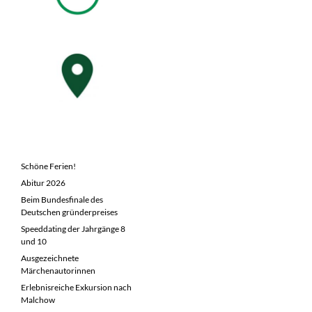
NEUESTE BEITRÄGE
Schöne Ferien!
Abitur 2026
Beim Bundesfinale des
Deutschen gründerpreises
Speeddating der Jahrgänge 8
und 10
Ausgezeichnete
Märchenautorinnen
Erlebnisreiche Exkursion nach
Malchow