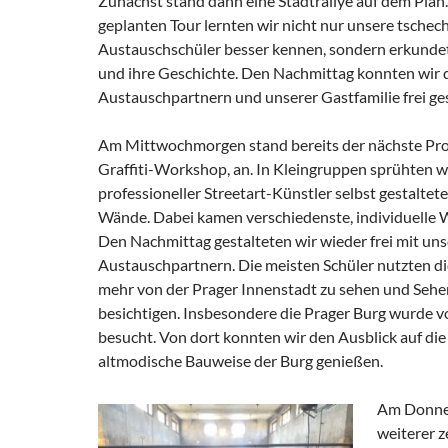
Zunächst stand dann eine Stadtrallye auf dem Plan. 
geplanten Tour lernten wir nicht nur unsere tschec
Austauschschüler besser kennen, sondern erkundet
und ihre Geschichte. Den Nachmittag konnten wir 
Austauschpartnern und unserer Gastfamilie frei ges
Am Mittwochmorgen stand bereits der nächste Pr
Graffiti-Workshop, an. In Kleingruppen sprühten wi
professioneller Streetart-Künstler selbst gestaltete 
Wände. Dabei kamen verschiedenste, individuelle 
Den Nachmittag gestalteten wir wieder frei mit un
Austauschpartnern. Die meisten Schüler nutzten di
mehr von der Prager Innenstadt zu sehen und Seh
besichtigen. Insbesondere die Prager Burg wurde v
besucht. Von dort konnten wir den Ausblick auf die
altmodische Bauweise der Burg genießen.
Am Donner
weiterer z