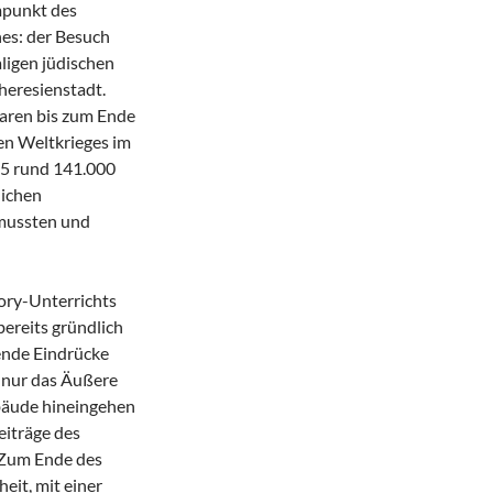
punkt des
es: der Besuch
ligen jüdischen
heresienstadt.
aren bis zum Ende
en Weltkrieges im
5 rund 141.000
lichen
mussten und
ry-Unterrichts
ereits gründlich
ende Eindrücke
 nur das Äußere
ebäude hineingehen
eiträge des
. Zum Ende des
eit, mit einer