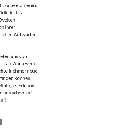
 zu telefonieren,
üdin in das
Zweiten
on ihrer
klichen Antworten
deten uns von
hrt an. Auch wenn
schteilnehmer neue
finden können.
fältiges Erlebnis,
en uns schon auf
ni!