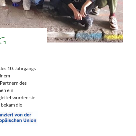
AG
des 10. Jahrgangs
einem
Partnern des
hen ein
eitet wurden sie
 bekam die