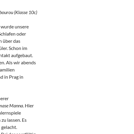
ourou (Klasse 10c)
g wurde unsere
Schlafen oder
h über das
ler. Schon im
ntakt aufgebaut.
en. Als wir abends
amilien
 in Prag in
erer
mase Manna
. Hier
lernspiele
zu lassen. Es
 gelacht.