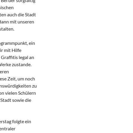
Bei der sorgfältig
hischen
en auch die Stadt
dann mit unseren
talten.
ogrammpunkt, ein
r mit Hilfe
Graffitis legal an
Werke zustande.
seren
ese Zeit, um noch
enswürdigkeiten zu
on vielen Schülern
 Stadt sowie die
stag folgte ein
entraler