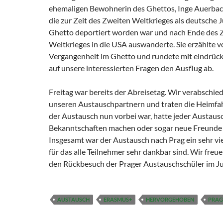
ehemaligen Bewohnerin des Ghettos, Inge Auerbach,
die zur Zeit des Zweiten Weltkrieges als deutsche J
Ghetto deportiert worden war und nach Ende des 
Weltkrieges in die USA auswanderte. Sie erzählte v
Vergangenheit im Ghetto und rundete mit eindrüc
auf unsere interessierten Fragen den Ausflug ab.
Freitag war bereits der Abreisetag. Wir verabschie
unseren Austauschpartnern und traten die Heimfa
der Austausch nun vorbei war, hatte jeder Austau
Bekanntschaften machen oder sogar neue Freunde 
Insgesamt war der Austausch nach Prag ein sehr viel
für das alle Teilnehmer sehr dankbar sind. Wir freu
den Rückbesuch der Prager Austauschschüler im Ju
AUSTAUSCH
ERASMUS+
HERVORGEHOBEN
PRAG